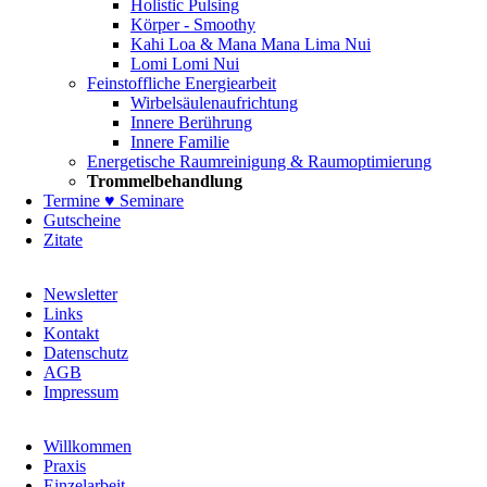
Holistic Pulsing
Körper - Smoothy
Kahi Loa & Mana Mana Lima Nui
Lomi Lomi Nui
Feinstoffliche Energiearbeit
Wirbelsäulenaufrichtung
Innere Berührung
Innere Familie
Energetische Raumreinigung & Raumoptimierung
Trommelbehandlung
Termine ♥ Seminare
Gutscheine
Zitate
Navigation
Newsletter
überspringen
Links
Kontakt
Datenschutz
AGB
Impressum
Navigation
Willkommen
überspringen
Praxis
Einzelarbeit