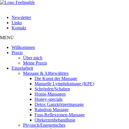
Navigation
Newsletter
überspringen
Links
Kontakt
MENÜ
Navigation
Willkommen
überspringen
Praxis
Über mich
Meine Praxis
Einzelarbeit
Massage & Altbewährtes
Die Kunst der Massage
Manuelle Lymphdrainage (KPE)
Schröpfen/Schaben
Honig-Massagen
Honey-specials
Detox Ganzkörpermassage
Raindrop Massage
Fuss-Reflexzonen-Massage
Ohrkerzenbehandlung
Physisch/Energetisches