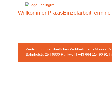
Willkommen
Praxis
Einzelarbeit
Termine
Navigation
überspringen
Zentrum für Ganzheitliches Wohlbefinden - Monika Pa
Bahnhofstr. 25 | 6830 Rankweil | +43 664 114 90 91 |