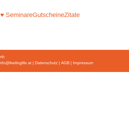
 ♥ Seminare
Gutscheine
Zitate
rth
info@feelinglife.at
|
Datenschutz
|
AGB
|
Impressum